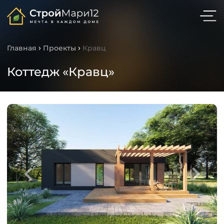
›
›
Главная
Проекты
Кравц
Коттедж «Кравц»