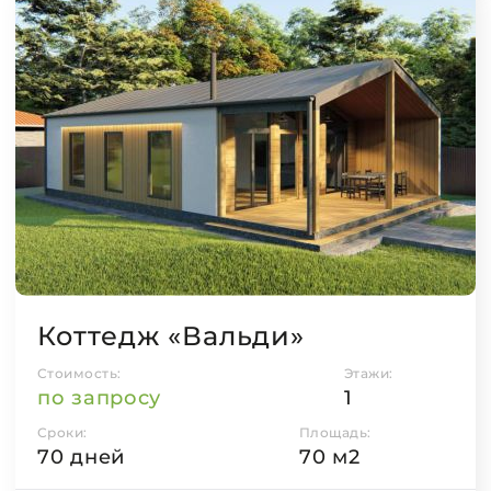
Коттедж «Вальди»
Стоимость:
Этажи:
по запросу
1
Сроки:
Площадь:
70 дней
70 м2