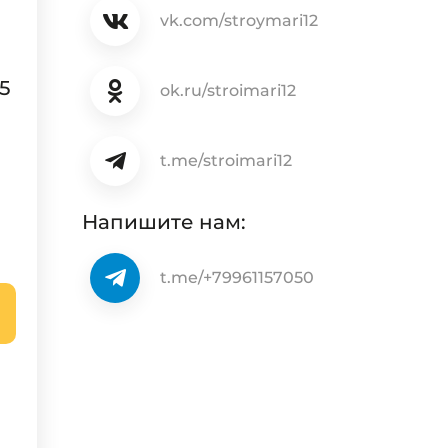
vk.com/stroymari12
5
ok.ru/stroimari12
t.me/stroimari12
Напишите нам:
t.me/+79961157050