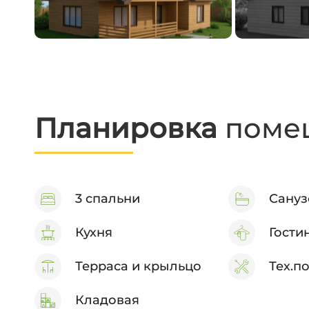
Планировка
поме
3 спальни
Сануз
Кухня
Гости
Терраса и крыльцо
Тех.п
Кладовая