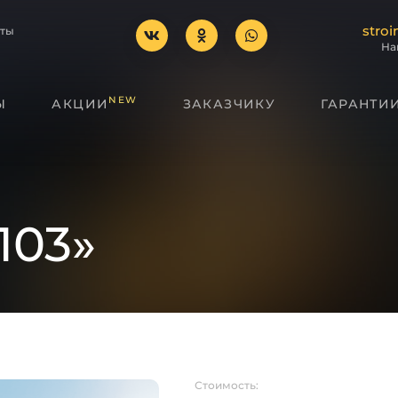
stroi
оты
На
NEW
Ы
АКЦИИ
ЗАКАЗЧИКУ
ГАРАНТИ
103»
Стоимость: