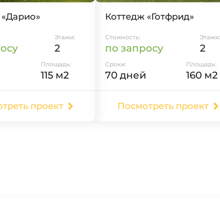
 «Дарио»
Коттедж «Готфрид»
Этажи:
Стоимость:
Этажи
росу
2
по запросу
2
Площадь:
Сроки:
Площадь:
й
115 м2
70 дней
160 м2
треть проект
Посмотреть проект