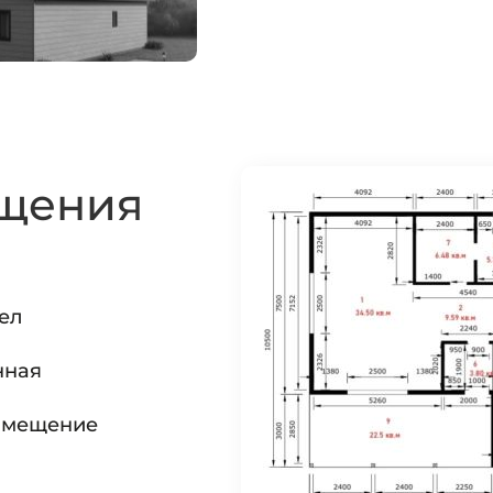
щения
ел
нная
омещение